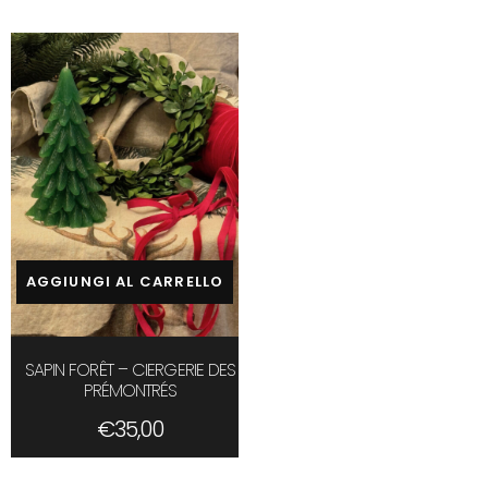
2
columns
AGGIUNGI AL CARRELLO
SAPIN FORÊT – CIERGERIE DES
PRÉMONTRÉS
€
35,00