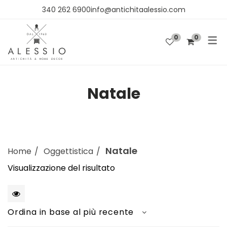
340 262 6900info@antichitaalessio.com
0
0
SHOP
OGGETTISTICA
Natale
ARREDO
TESSUTI E CARTA DA PARATI
Natale
Home
Oggettistica
Visualizzazione del risultato
1
Ordina in base al più recente