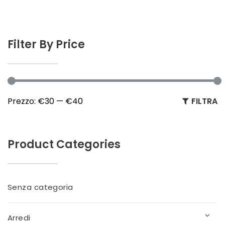
Filter By Price
P
P
Prezzo:
€30
—
€40
FILTRA
M
M
Product Categories
Senza categoria
Arredi