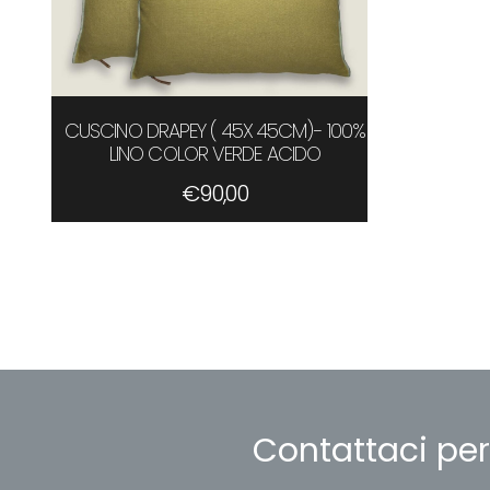
CUSCINO DRAPEY ( 45X 45CM)- 100%
LINO COLOR VERDE ACIDO
€
90,00
Contattaci per