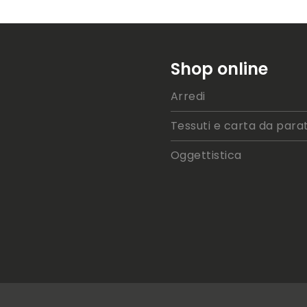
Shop online
Arredi
Tessuti e carta da parat
Oggettistica