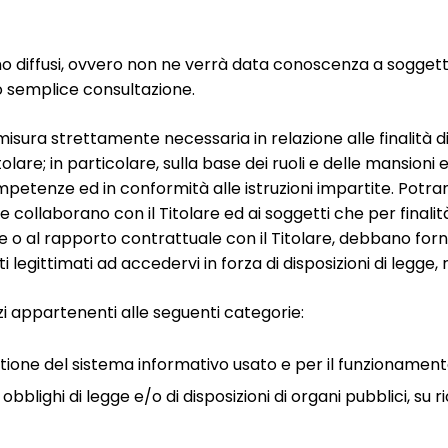
nno diffusi, ovvero non ne verrà data conoscenza a soggett
 o semplice consultazione.
misura strettamente necessaria in relazione alle finalità 
are; in particolare, sulla base dei ruoli e delle mansioni es
 competenze ed in conformità alle istruzioni impartite. Potra
collaborano con il Titolare ed ai soggetti che per finalità 
ione o al rapporto contrattuale con il Titolare, debbano forn
i legittimati ad accedervi in forza di disposizioni di legg
zi appartenenti alle seguenti categorie:
stione del sistema informativo usato e per il funzionamento
lighi di legge e/o di disposizioni di organi pubblici, su ri