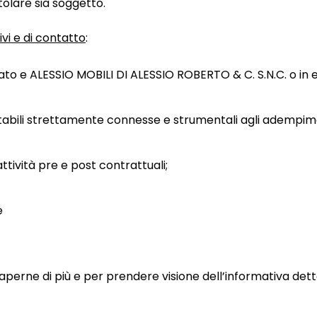
itolare sia soggetto.
ivi e di contatto
:
sato e ALESSIO MOBILI DI ALESSIO ROBERTO & C. S.N.C. o in
abili strettamente connesse e strumentali agli adempiment
ttività pre e post contrattuali;
e
saperne di più e per prendere visione dell’informativa det