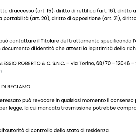
 di accesso (art. 15), diritto di rettifica (art. 16), diritto a
a portabilità (art. 20), diritto di opposizione (art. 21), dir
tti può contattare il Titolare del trattamento specificando l’
documento di identità che attesti la legittimità della richi
LESSIO ROBERTO & C. S.N.C. – Via Torino, 68/70 – 12048 – 
m
 DI RECLAMO
nteressato può revocare in qualsiasi momento il consenso pr
e per legge, la cui mancata trasmissione potrebbe comprom
ll’autorità di controllo dello stato di residenza.