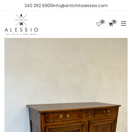
340 262 6900info@antichitaalessio.com
0
0
SHOP
OGGETTISTICA
ARREDO
TESSUTI E CARTA DA PARATI