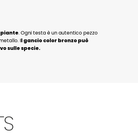
 piante
. Ogni testa è un autentico pezzo
etallo. I
l gancio color bronzo può
vo sulle specie.
TS