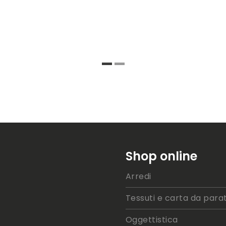
Shop online
Arredi
Tessuti e carta da parat
Oggettistica