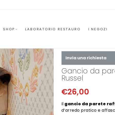
SHOP
LABORATORIO RESTAURO
I NEGOZI
Invia una richiesta
Gancio da pare
Russel
€
26,00
Il
gancio da parete raf
d’arredo pratico e affasc