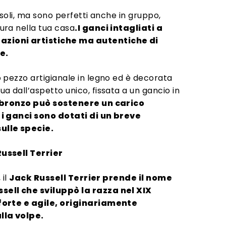
 soli, ma sono perfetti anche in gruppo,
ura nella tua casa
.I ganci intagliati a
zioni artistiche ma autentiche di
e.
 pezzo artigianale in legno ed è decorata
a dall’aspetto unico, fissata a un gancio in
r bronzo può sostenere un carico
 i ganci sono dotati di un breve
ulle specie.
ussell Terrier
 il
Jack Russell Terrier prende il nome
sell che sviluppò la razza nel XIX
forte e agile, originariamente
lla volpe.