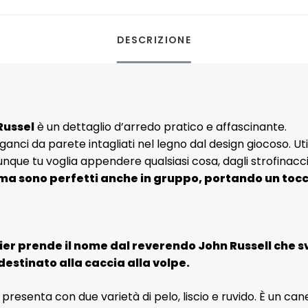
DESCRIZIONE
Russel
è un dettaglio d’arredo pratico e affascinante.
anci da parete intagliati nel legno dal design giocoso. Uti
unque tu voglia appendere qualsiasi cosa, dagli strofinacci 
i, ma sono perfetti anche in gruppo, portando un tocc
ier prende il nome dal reverendo John Russell che svi
destinato alla caccia alla volpe.
i presenta con due varietà di pelo, liscio e ruvido. È un