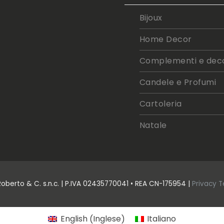
Bijoux
Home Decor
Complementi e deco
Candele e Profumi
Cartoleria
Natale
Roberto & C. s.n.c. | P.IVA 02435770041 • REA CN-175954 |
Privacy
T
Inglese
English
Italiano
(
)