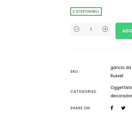
2 DISPONIBILI
Gancio
AGG
da
parete
raffigurante
un
gancio da 
SKU:
Russel
Jack
Russel
Oggettist
CATEGORIES:
quantità
decorazio
SHARE ON: