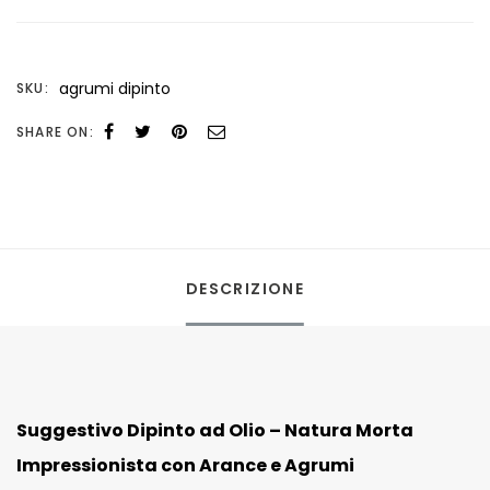
Impressionista
con
agrumi dipinto
SKU:
Arance
e
SHARE ON:
Agrumi
quantità
DESCRIZIONE
Suggestivo Dipinto ad Olio – Natura Morta
Impressionista con Arance e Agrumi