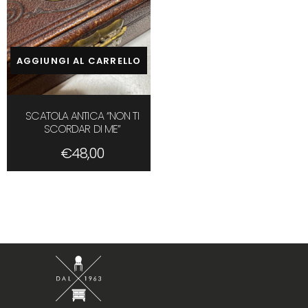
AGGIUNGI AL CARRELLO
SCATOLA ANTICA ‘’NON TI
SCORDAR DI ME’’
€
48,00