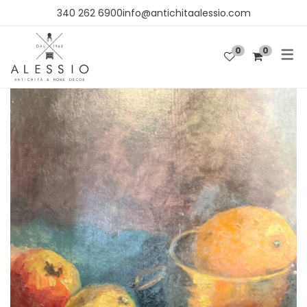
340 262 6900info@antichitaalessio.com
0
0
SHOP
OGGETTISTICA
ARREDO
TESSUTI E CARTA DA PARATI