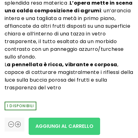
splendida resa materica .
L’opera mette in scena
una calda composizione di agrumi
: un’arancia
intera e una tagliata a metà in primo piano,
affiancate da altri frutti disposti su una superficie
chiara e all’interno di una tazza in vetro
trasparente, il tutto esaltato da un morbido
contrasto con un panneggio azzurro/turchese
sullo sfondo.
L
a pennellata è ricca, vibrante e corposa
,
capace di catturare magistralmente i riflessi della
luce sulla buccia porosa dei frutti e sulla
trasparenza del vetro
1 DISPONIBILI
Natura
AGGIUNGI AL CARRELLO
Morta