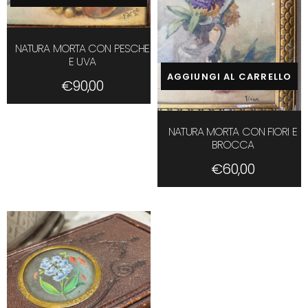
NATURA MORTA CON PESCHE
E UVA
AGGIUNGI AL CARRELLO
€
90,00
NATURA MORTA CON FIORI E
BROCCA
€
60,00