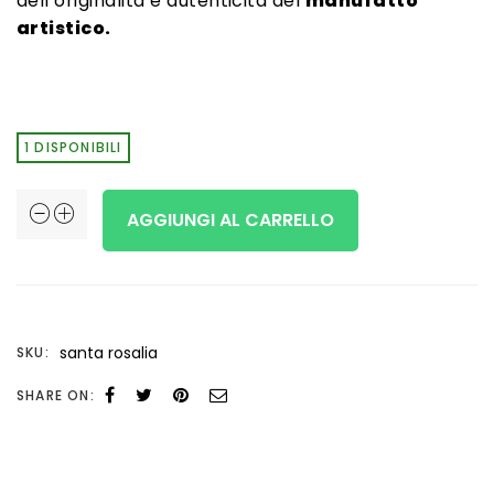
dell’originalità e autenticità del
manufatto
artistico.
1 DISPONIBILI
Santa
AGGIUNGI AL CARRELLO
Rosalia
''Ex
voto''
santa rosalia
SKU:
quantità
SHARE ON: