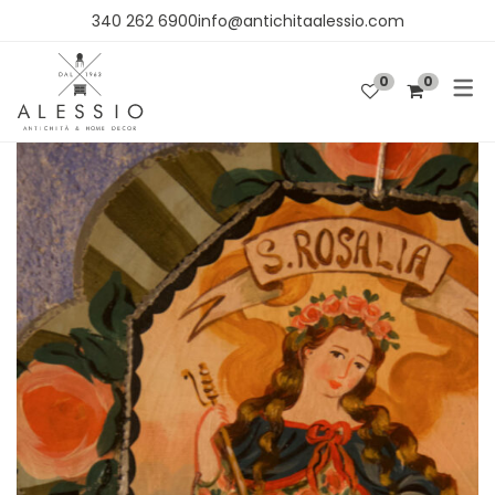
340 262 6900info@antichitaalessio.com
0
0
SHOP
OGGETTISTICA
ARREDO
TESSUTI E CARTA DA PARATI