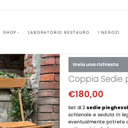
SHOP
LABORATORIO RESTAURO
I NEGOZI
Invia una richiesta
Coppia Sedie p
€
180,00
Set di 2
sedie pieghevol
schienale e seduta in le
eventualmente potrete dip