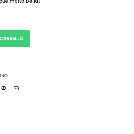
que molto bella).
 CARRELLO
ERNO