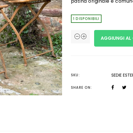
patina originale è comun
1 DISPONIBILI
Coppia
AGGIUNGI AL
Sedie
pieghevoli
da
esterno
SEDIE EST
SKU:
quantità
SHARE ON: