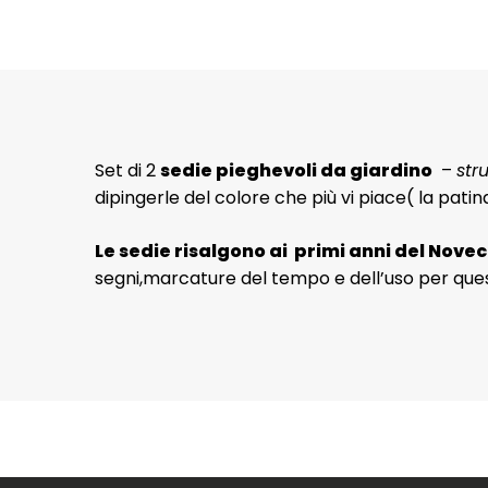
Set di 2
sedie pieghevoli da giardino
–
str
dipingerle del colore che più vi piace( la pati
Le sedie risalgono ai primi anni del Nove
segni,marcature del tempo e dell’uso per ques