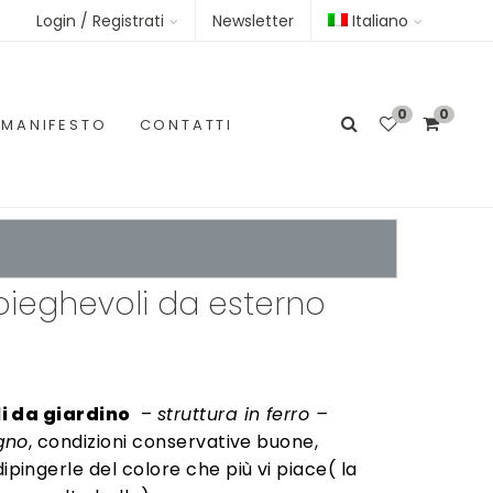
Login / Registrati
Newsletter
Italiano
0
0
MANIFESTO
CONTATTI
ieghevoli da esterno
i da giardino
–
struttura in ferro –
gno
, condizioni conservative buone,
ingerle del colore che più vi piace( la