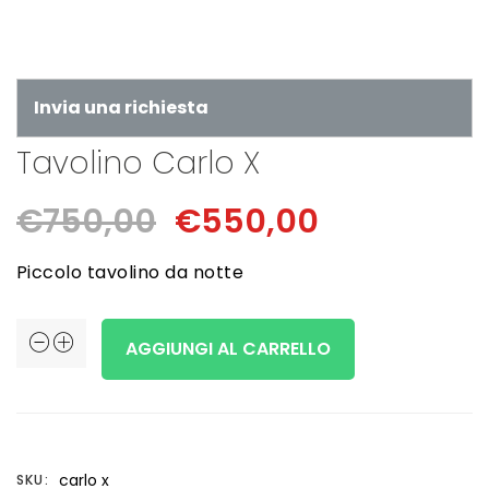
Invia una richiesta
Tavolino Carlo X
Il
Il
€
750,00
€
550,00
prezzo
prezzo
Piccolo tavolino da notte
originale
attuale
Tavolino
AGGIUNGI AL CARRELLO
era:
è:
Carlo
X
€750,00.
€550,00.
quantità
carlo x
SKU: