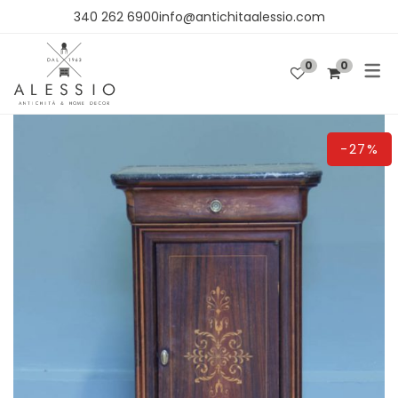
340 262 6900info@antichitaalessio.com
0
0
SHOP
OGGETTISTICA
-27%
ARREDO
TESSUTI E CARTA DA PARATI