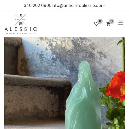
340 262 6900info@antichitaalessio.com
0
0
SHOP
OGGETTISTICA
ARREDO
TESSUTI E CARTA DA PARATI