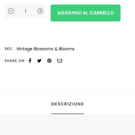
Vintage
AGGIUNGI AL CARRELLO
Blossoms
&
Blooms
Vintage Blossoms & Blooms
SKU:
quantità
SHARE ON:
DESCRIZIONE