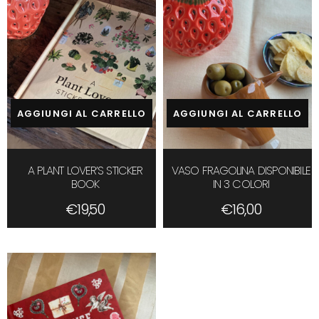
AGGIUNGI AL CARRELLO
AGGIUNGI AL CARRELLO
A PLANT LOVER’S STICKER
VASO FRAGOLINA DISPONIBILE
BOOK
IN 3 COLORI
€
19,50
€
16,00