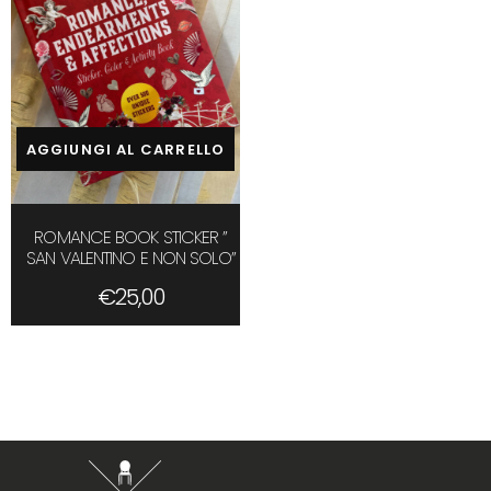
AGGIUNGI AL CARRELLO
ROMANCE BOOK STICKER ”
SAN VALENTINO E NON SOLO”
€
25,00