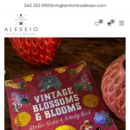
340 262 6900info@antichitaalessio.com
0
0
SHOP
OGGETTISTICA
ARREDO
TESSUTI E CARTA DA PARATI