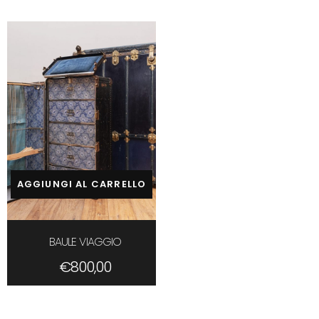
2
4
5
6
columns
AGGIUNGI AL CARRELLO
BAULE VIAGGIO
€
800,00