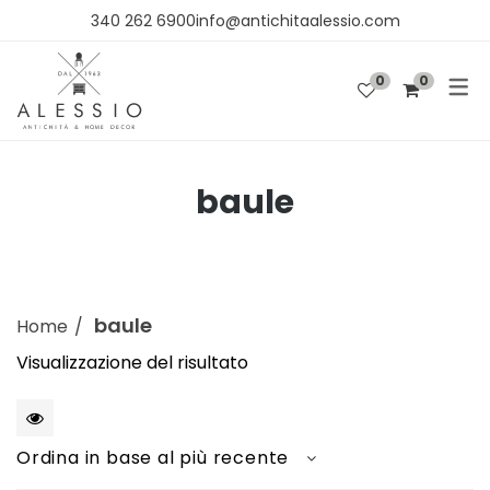
340 262 6900info@antichitaalessio.com
0
0
SHOP
OGGETTISTICA
baule
ARREDO
TESSUTI E CARTA DA PARATI
baule
Home
Visualizzazione del risultato
1
Ordina in base al più recente