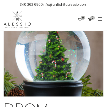
340 262 6900info@antichitaalessio.com
0
0
SHOP
OGGETTISTICA
ARREDO
TESSUTI E CARTA DA PARATI