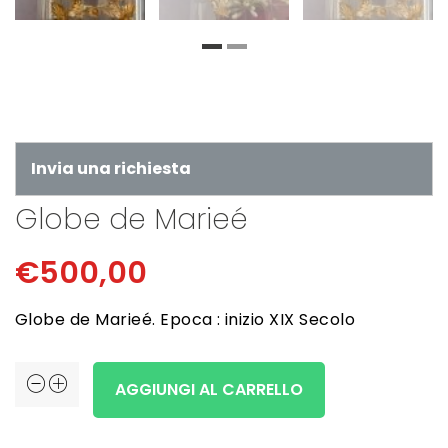
Invia una richiesta
Globe de Marieé
€
500,00
Globe de Marieé. Epoca : inizio XIX Secolo
Globe
AGGIUNGI AL CARRELLO
de