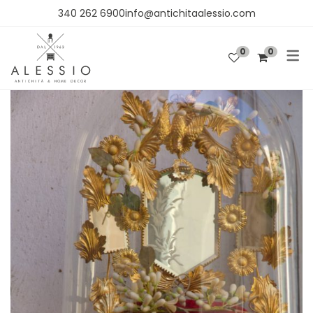
340 262 6900info@antichitaalessio.com
0
0
SHOP
OGGETTISTICA
ARREDO
TESSUTI E CARTA DA PARATI